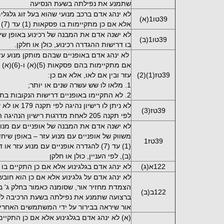
שתמנע את נפילתה בשעת הנסיעה
לא ינהג אדם ברכב מנועי שהוא בעל זוג גלגלי
39טו1(א)
אלא אם כן מתקיימות בו פסקאות (1) עד (7) להגדרה רכינוע.
לא ישנה אדם את המבנה של רכינוע באופן שי
39טו1(ב)
בו דרישות ההגדרה רכינוע, כולן או חלקן.
לא ינהג אדם באופניים שבהם מותקן מנוע עזר 
אם מתקיימו
39טז(1)(2)
עזר ובין אם לאו, אלא אם כן:
1. מלאו לו שש עשרה שנים או יותר;
2. לא התקיימו באופניים דרישות הנקובות בתקנה זו
לא ניתן לו ריש
39טז(3)
לפי תקנה 205 לאחת מדרגות רישיון הנהיגה האמורות בפסקת משנה (א);
לא ישנה אדם את המבנה של אופניים עם מנוע ע
משווק של אופניים עם מנוע עזר – באופן שי
39טז1
(ב), לפי העניין, כולן או חלקן
122א(ג)
לא ינהג אדם בגלגינוע אלא אם כן התקיים בו האמו
לא ינהג אדם על גלגינוע אלא אם כן הוא חוב
הצמדת מחזיר אור, שסומנה כאמור בחלק ג' 
122ב(ב)
ברצועה שתמנע את נפילתה בשעת הרכיבה לק
אור שיראה בבירור על ידי המשתמשים האחרי
(א) לא ינהג אדם בגלגינוע אלא אם כן התקיים