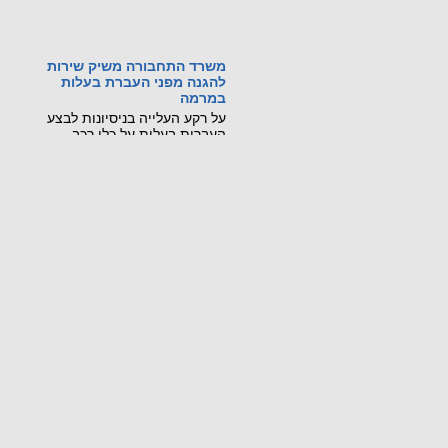
משרד התחבורה משיק שירות
להגנה מפני העברת בעלות
במרמה
על רקע העלייה בניסיונות לבצע
העברות בעלות על כלי רכב
באמצעות גניבת זהות ומסמכים
מזויפים, משרד התחבורה
והבטיחות בדרכים משיק שירות
דיגיטלי חדש, שיאפשר לכל בעל
רכב לחסום מראש את האפשרות
לבצע העברת בעלות על רכבו
בסניפי דואר ישראל.
קראו עוד...
מכונה ניידת רגלית הורגת
21 ביולי 2026: נקבע מותו של
עובר אורח בשנות ה-60 לחייו
שנפגע ממלגזה ידנית בשדרות
חיים ויצמן בנתניה.
קראו עוד...
שינויים בתקנות התעבורה
שפורסמו ב-8.7.26
פורסמו שינוים שנוגעים לרכב שטח