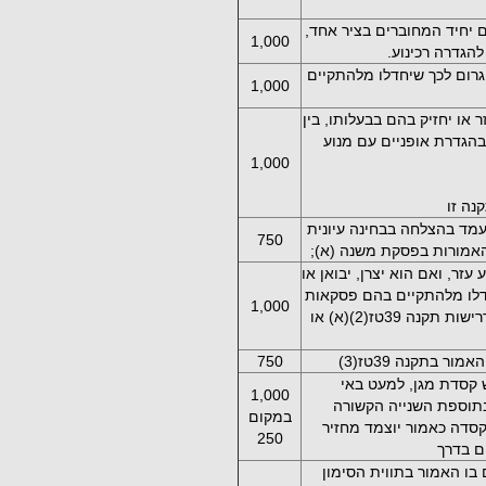
ם יחיד המחוברים בציר אחד,
1,000
גרום לכך שיחדלו מלהתקיים
1,000
או יחזיק בהם בבעלותו, בין
ת בהם פסקאות (5)(א) ו-(6)(א) בהגדרת אופניים עם מנוע
1,000
יון נהיגה לפי תקנה 179 או לא עמד בהצלחה בבחינה עיונית
750
זר, ואם הוא יצרן, יבואן או
חדלו מלהתקיים בהם פסקאות
1,000
(1) עד (7) להגדרה אופניים עם מנוע עזר או דרישות תקנה 39טז(2)(א) או
ר בתקנה 39טז(3)
750
ש קסדת מגן, למעט באי
1,000
בתוספת השנייה הקשורה
במקום
סדה כאמור יוצמד מחזיר
250
ם בדרך
 בו האמור בתווית הסימון