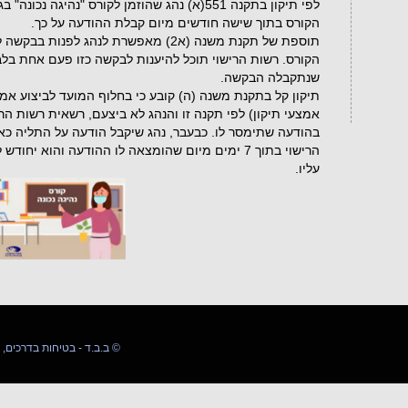
לפי תיקון בתקנה 551(א) נהג שהוזמן לקורס "נהיגה 
הקורס בתוך שישה חודשים מיום קבלת ההודעה על כך.
תוספת של תקנת משנה (א2) מאפשרת לנהג לפ
הקורס. רשות הרישוי תוכל להיענות לבקשה כזו פעם אחת בל
שנתקבלה הבקשה.
תיקון קל בתקנת משנה (ה) קובע כי בחלוף המועד לביצוע אמצע
אמצעי תיקון) לפי תקנה זו והנהג לא ביצעם, רשאית רשות הרי
בהודעה שתימסר לו. כבעבר, נהג שיקבל הודעה על התליה כאמו
הרישוי בתוך 7 ימים מיום שהומצאה לו ההודעה והוא י
עליו.
03-5509589 054-4592142 ב.ב.ד - בטיחות בדרכים, המרכז להדרכה ©