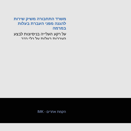
משרד התחבורה משיק שירות
להגנה מפני העברת בעלות
במרמה
על רקע העלייה בניסיונות לבצע
העברות בעלות על כלי רכב
באמצעות גניבת זהות ומסמכים
מזויפים, משרד התחבורה
והבטיחות בדרכים משיק שירות
דיגיטלי חדש, שיאפשר לכל בעל
רכב לחסום מראש את האפשרות
לבצע העברת בעלות על רכבו
בסניפי דואר ישראל.
קראו עוד...
מכונה ניידת רגלית הורגת
21 ביולי 2026: נקבע מותו של
עובר אורח בשנות ה-60 לחייו
שנפגע ממלגזה ידנית בשדרות
חיים ויצמן בנתניה.
קראו עוד...
IMK - הקמת אתרים
שינויים בתקנות התעבורה
שפורסמו ב-8.7.26
פורסמו שינוים שנוגעים לרכב שטח